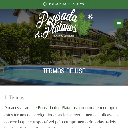
Skip
FAÇA SUA RESERVA
to
content
TERMOS DE USO
1. Termos
Ao acessar ao site
Pousada dos Plátanos
, concorda em cumprir
estes termos de serviço, todas as leis e regulamentos aplicáveis ​​e
concorda que é responsável pelo cumprimento de todas as leis