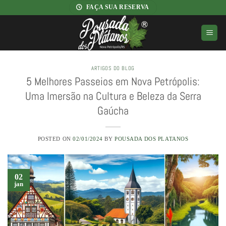
Skip
FAÇA SUA RESERVA
to
content
ARTIGOS DO BLOG
5 Melhores Passeios em Nova Petrópolis:
Uma Imersão na Cultura e Beleza da Serra
Gaúcha
POSTED ON
02/01/2024
BY
POUSADA DOS PLATANOS
02
jan