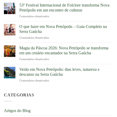
Pousada
53º Festival Internacional de Folclore transforma Nova
dos
Petrópolis em um encontro de culturas
Plátanos
Comentários desativados
em
celebra
53º
26
Festival
O que fazer em Nova Petrópolis – Guia Completo na
anos
Internacional
de
Serra Gaúcha
de
tradição,
Comentários desativados
em
Folclore
hospitalidade
O
transforma
e
que
Magia da Páscoa 2026: Nova Petrópolis se transforma
Nova
história
fazer
Petrópolis
em um cenário encantador na Serra Gaúcha
em
em
em
Nova
Comentários desativados
em
Nova
um
Petrópolis
Magia
Petrópolis
encontro
da
Verão em Nova Petrópolis: dias leves, natureza e
–
de
Páscoa
Guia
descanso na Serra Gaúcha
culturas
2026:
Completo
Comentários desativados
em
Nova
na
Verão
Petrópolis
Serra
em
se
Gaúcha
Nova
CATEGORIAS
transforma
Petrópolis:
em
dias
um
leves,
cenário
Artigos do Blog
natureza
encantador
e
na