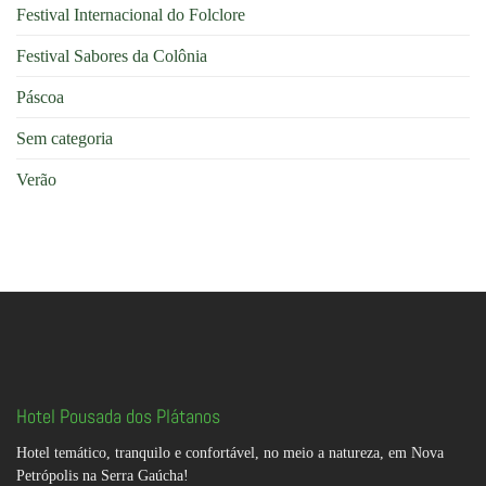
Festival Internacional do Folclore
descanso
Serra
na
Gaúcha
Serra
Festival Sabores da Colônia
Gaúcha
Páscoa
Sem categoria
Verão
Hotel Pousada dos Plátanos
Hotel temático, tranquilo e confortável, no meio a natureza, em Nova
Petrópolis na Serra Gaúcha!