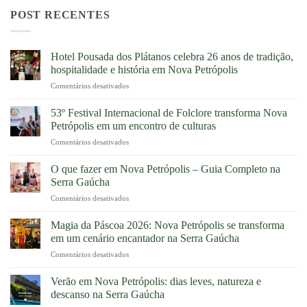
POST RECENTES
Hotel Pousada dos Plátanos celebra 26 anos de tradição,
hospitalidade e história em Nova Petrópolis
Comentários desativados
em
Hotel
Pousada
53º Festival Internacional de Folclore transforma Nova
dos
Petrópolis em um encontro de culturas
Plátanos
Comentários desativados
em
celebra
53º
26
Festival
O que fazer em Nova Petrópolis – Guia Completo na
anos
Internacional
de
Serra Gaúcha
de
tradição,
Comentários desativados
em
Folclore
hospitalidade
O
transforma
e
que
Magia da Páscoa 2026: Nova Petrópolis se transforma
Nova
história
fazer
Petrópolis
em um cenário encantador na Serra Gaúcha
em
em
em
Nova
Comentários desativados
em
Nova
um
Petrópolis
Magia
Petrópolis
encontro
da
Verão em Nova Petrópolis: dias leves, natureza e
–
de
Páscoa
Guia
descanso na Serra Gaúcha
culturas
2026:
Completo