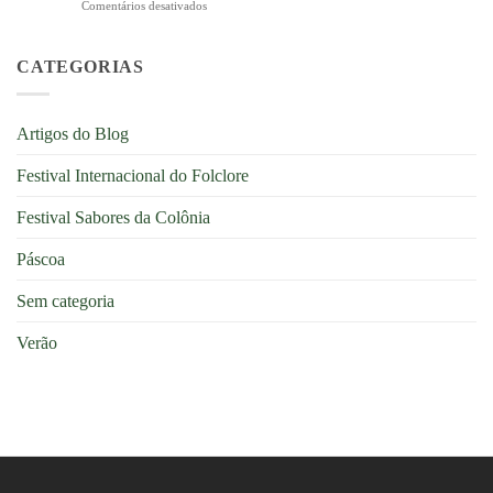
Comentários desativados
em
Nova
na
Verão
Petrópolis
Serra
em
se
Gaúcha
Nova
CATEGORIAS
transforma
Petrópolis:
em
dias
um
leves,
cenário
Artigos do Blog
natureza
encantador
e
na
Festival Internacional do Folclore
descanso
Serra
na
Gaúcha
Serra
Festival Sabores da Colônia
Gaúcha
Páscoa
Sem categoria
Verão