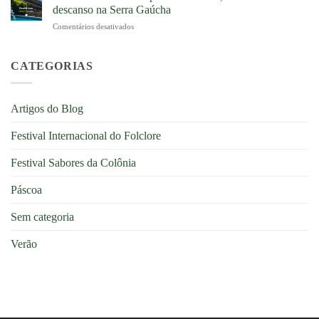
Páscoa
Guia
descanso na Serra Gaúcha
culturas
2026:
Completo
Comentários desativados
em
Nova
na
Verão
Petrópolis
Serra
em
se
Gaúcha
Nova
CATEGORIAS
transforma
Petrópolis:
em
dias
um
leves,
cenário
Artigos do Blog
natureza
encantador
e
na
Festival Internacional do Folclore
descanso
Serra
na
Gaúcha
Serra
Festival Sabores da Colônia
Gaúcha
Páscoa
Sem categoria
Verão