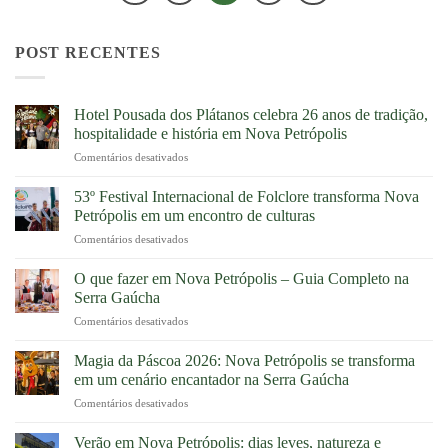
POST RECENTES
Hotel Pousada dos Plátanos celebra 26 anos de tradição,
hospitalidade e história em Nova Petrópolis
Comentários desativados
em
Hotel
Pousada
53º Festival Internacional de Folclore transforma Nova
dos
Petrópolis em um encontro de culturas
Plátanos
Comentários desativados
em
celebra
53º
26
Festival
O que fazer em Nova Petrópolis – Guia Completo na
anos
Internacional
de
Serra Gaúcha
de
tradição,
Comentários desativados
em
Folclore
hospitalidade
O
transforma
e
que
Magia da Páscoa 2026: Nova Petrópolis se transforma
Nova
história
fazer
Petrópolis
em um cenário encantador na Serra Gaúcha
em
em
em
Nova
Comentários desativados
em
Nova
um
Petrópolis
Magia
Petrópolis
encontro
da
Verão em Nova Petrópolis: dias leves, natureza e
–
de